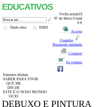
EDUCATIVOS
Fecha actual19
Nº de libros
0
total
0 €
Titulo obra
ISBN
Acceso
Usuarios
Busqueda ampliada
Contacto
Su compra
Entornos dixitais
SABER PARA VIVIR
QUE ME
DIS DE
ESTE É O NOSO MUNDO
OCIO
DEBUXO E PINTURA